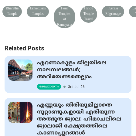
Bharatha
Ernakulam
Four
Hindu
Kerala
La
Temple
Temples
Temples
Temple
Pilgrimage
of
Travel
Ramayana
Related Posts
എറണാകുളം ജില്ലയിലെ
നാലമ്പലങ്ങള്‍;
അറിയേണ്ടതെല്ലാം
3rd Jul 26
ക്ഷേത്രായനം
എണ്ണയും തിരിയുമില്ലാതെ
നൂറ്റാണ്ടുകളായി എരിയുന്ന
അത്ഭുത ജ്വാല: ഹിമാചലിലെ
ജ്വാലാജി ക്ഷേത്രത്തിലെ
കാണാപ്പുറങ്ങള്‍