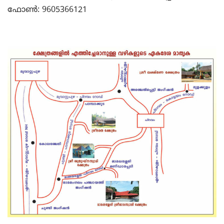
ഫോണ്‍: 9605366121