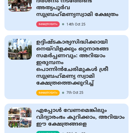
ദര്‍ശനം നടത്തേണ്ട
അത്യപൂര്‍വ
സുബ്രഹ്‌മണ്യസ്വാമി ക്ഷേത്രം
14th Oct 25
ക്ഷേത്രായനം
ഉദ്ദിഷ്ടകാര്യസിദ്ധിക്കായി
നെയ്‌വിളക്കും ഒറ്റനാരങ്ങ
സമര്‍പ്പണവും: അറിയാം
ഇരുമ്പനം
പൊന്നിന്‍ചേരിമുകള്‍ ശ്രീ
സുബ്രഹ്‌മണ്യ സ്വാമി
ക്ഷേത്രത്തെക്കുറിച്ച്
7th Oct 25
ക്ഷേത്രായനം
എപ്പോൾ വേണമെങ്കിലും
വിദ്യാരംഭം കുറിക്കാം, അറിയാം
ഈ ക്ഷേത്രങ്ങളെ